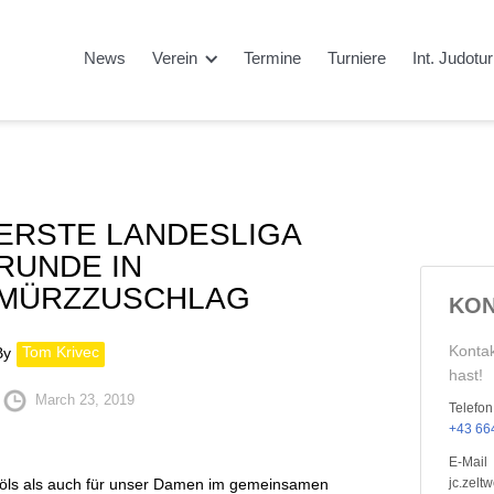
News
Verein
Termine
Turniere
Int. Judotu
ERSTE LANDESLIGA
RUNDE IN
MÜRZZUSCHLAG
KON
Kontak
Tom Krivec
By
hast!
March 23, 2019
Telefon
+43 664
E-Mail
Pöls als auch für unser Damen im gemeinsamen
jc.zel