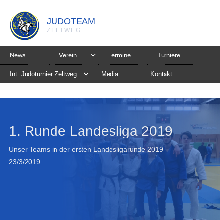
JUDOTEAM
ZELTWEG
News
Verein
Termine
Turniere
Int. Judoturnier Zeltweg
Media
Kontakt
1. Runde Landesliga 2019
Unser Teams in der ersten Landesligarunde 2019
23/3/2019