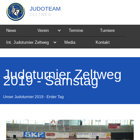
JUDOTEAM
ZELTWEG
News
Verein
Termine
Turniere
Int. Judoturnier Zeltweg
Media
Kontakt
Judoturnier Zeltweg
2019 - Samstag
Unser Judoturnier 2019 - Erster Tag