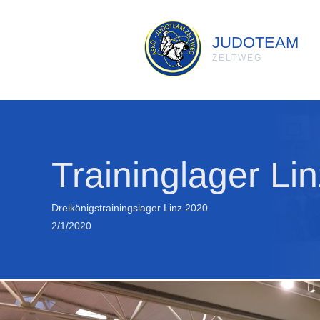
JUDOTEAM
ZELTWEG
Traininglager Li
Dreikönigstrainingslager Linz 2020
2/1/2020