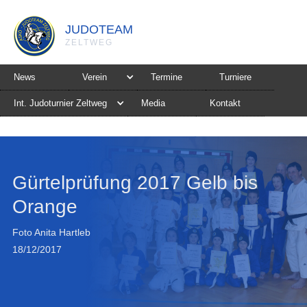
JUDOTEAM
ZELTWEG
News
Verein
Termine
Turniere
Int. Judoturnier Zeltweg
Media
Kontakt
Gürtelprüfung 2017 Gelb bis
Orange
Foto Anita Hartleb
18/12/2017