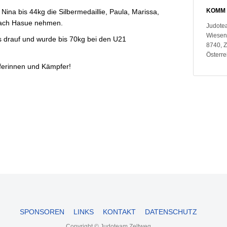
KOMM 
na bis 44kg die Silbermedaillie, Paula, Marissa,
nach Hasue nehmen.
Judote
Wiesen
s drauf und wurde bis 70kg bei den U21
8740, 
Österre
pferinnen und Kämpfer!
SPONSOREN
LINKS
KONTAKT
DATENSCHUTZ
Copyright © Judoteam Zeltweg