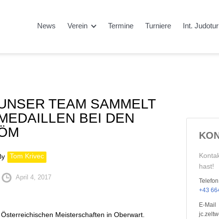
News
Verein
Termine
Turniere
Int. Judotu
UNSER TEAM SAMMELT
MEDAILLEN BEI DEN
ÖM
KON
Kontak
Tom Krivec
By
hast!
April 4, 2017
Telefon
+43 664
E-Mail
 Österreichischen Meisterschaften in Oberwart.
jc.zel