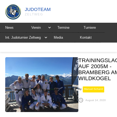
JUDOTEAM
ZELTWEG
News
Verein
Termine
Turniere
Int. Judoturnier Zeltweg
Media
Kontakt
TRAININGSLA
AUF 2005M -
BRAMBERG A
WILDKOGEL
By
Manuel Schantl
August 14, 2020