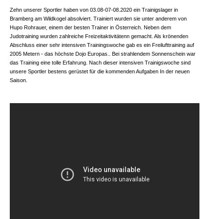
Zehn unserer Sportler haben von 03.08-07-08.2020 ein Trainigslager in
Bramberg am Wildkogel absolviert. Trainiert wurden sie unter anderem von
Hupo Rohrauer, einem der besten Trainer in Österreich. Neben dem
Judotraining wurden zahlreiche Freizeitaktivitätenn gemacht. Als krönenden
Abschluss einer sehr intensiven Trainingswoche gab es ein Freilufttraining auf
2005 Metern - das höchste Dojo Europas.. Bei strahlendem Sonnenschein war
das Training eine tolle Erfahrung. Nach dieser intensiven Trainigswoche sind
unsere Sportler bestens gerüstet für die kommenden Aufgaben In der neuen
Saison.