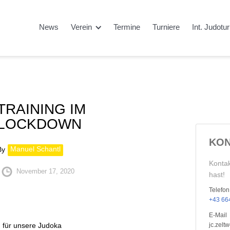
News
Verein
Termine
Turniere
Int. Judotu
TRAINING IM
LOCKDOWN
KON
Manuel Schantl
By
Kontak
November 17, 2020
hast!
Telefon
+43 664
E-Mail
 für unsere Judoka
jc.zel