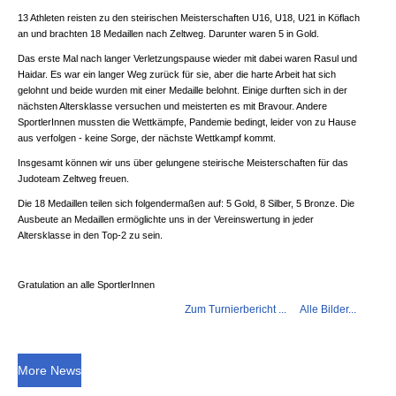
13 Athleten reisten zu den steirischen Meisterschaften U16, U18, U21 in Köflach
an und brachten 18 Medaillen nach Zeltweg. Darunter waren 5 in Gold.
Das erste Mal nach langer Verletzungspause wieder mit dabei waren Rasul und
Haidar. Es war ein langer Weg zurück für sie, aber die harte Arbeit hat sich
gelohnt und beide wurden mit einer Medaille belohnt. Einige durften sich in der
nächsten Altersklasse versuchen und meisterten es mit Bravour. Andere
SportlerInnen mussten die Wettkämpfe, Pandemie bedingt, leider von zu Hause
aus verfolgen - keine Sorge, der nächste Wettkampf kommt.
Insgesamt können wir uns über gelungene steirische Meisterschaften für das
Judoteam Zeltweg freuen.
Die 18 Medaillen teilen sich folgendermaßen auf: 5 Gold, 8 Silber, 5 Bronze. Die
Ausbeute an Medaillen ermöglichte uns in der Vereinswertung in jeder
Altersklasse in den Top-2 zu sein.
Gratulation an alle SportlerInnen
Zum Turnierbericht ...
Alle Bilder...
More News