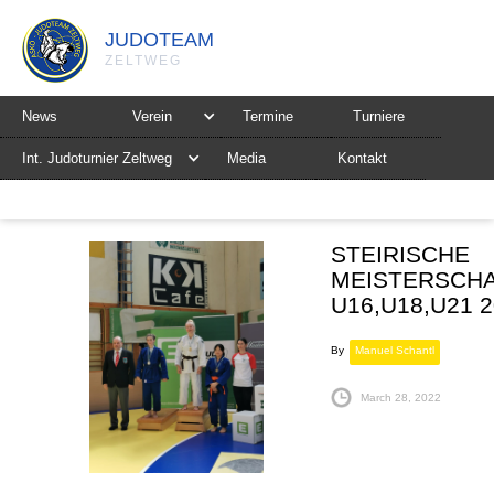
JUDOTEAM
ZELTWEG
News
Verein
Termine
Turniere
Int. Judoturnier Zeltweg
Media
Kontakt
STEIRISCHE
MEISTERSCH
U16,U18,U21 
By
Manuel Schantl
March 28, 2022