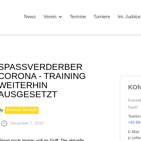
News
Verein
Termine
Turniere
Int. Judotu
SPASSVERDERBER C
ORONA - TRAINING W
EITERHIN A
KON
USGESETZT
Kontak
hast!
Manuel Schantl
By
Telefon
+43 664
December 7, 2020
E-Mail
jc.zel
ort noch immer voll im Griff. Die aktuelle