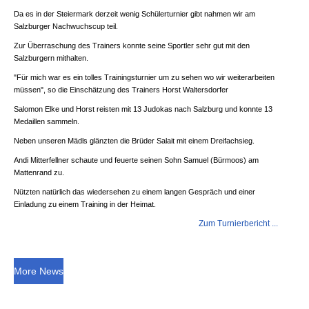
Da es in der Steiermark derzeit wenig Schülerturnier gibt nahmen wir am
Salzburger Nachwuchscup teil.
Zur Überraschung des Trainers konnte seine Sportler sehr gut mit den
Salzburgern mithalten.
"Für mich war es ein tolles Trainingsturnier um zu sehen wo wir weiterarbeiten
müssen", so die Einschätzung des Trainers Horst Waltersdorfer
Salomon Elke und Horst reisten mit 13 Judokas nach Salzburg und konnte 13
Medaillen sammeln.
Neben unseren Mädls glänzten die Brüder Salait mit einem Dreifachsieg.
Andi Mitterfellner schaute und feuerte seinen Sohn Samuel (Bürmoos) am
Mattenrand zu.
Nützten natürlich das wiedersehen zu einem langen Gespräch und einer
Einladung zu einem Training in der Heimat.
Zum Turnierbericht ...
More News