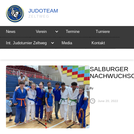
JUDOTEAM
ZELTWEG
News
Verein
Termine
Turniere
Int. Judoturnier Zeltweg
Media
Kontakt
SALBURGER
NACHWUCHS
By
June 20, 2022