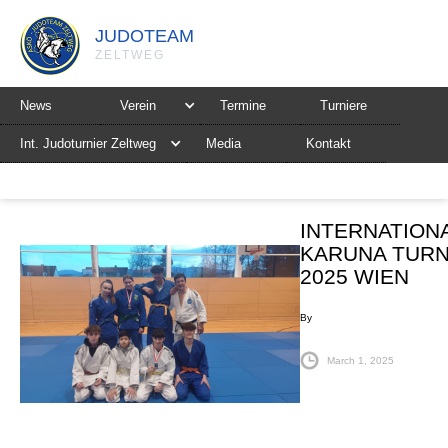
JUDOTEAM
ZELTWEG
News
Verein
Termine
Turniere
Int. Judoturnier Zeltweg
Media
Kontakt
INTERNATION
KARUNA TURN
2025 WIEN
By
March 1, 2025