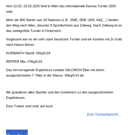
Vom 22.02.-23.02.2025 fand in Wien das internationale Karuna Turnier 2025
statt.
Mehr als 800 Starter aus 20 Nationen (z.B.: SWE, SRB, UKR, KAZ,...) fanden
den Weg nach Wien, darunter 8 SportlerInnen aus Zeltweg. Nach Zeltweg ist es
das zweitgrößte Turnier in Österreich.
Insgesamt war es ein sehr stark besetztes Turnier und wir konnten mit 2x Gold
nach Hause fahren.
KURBANOV Djamil -55kg/U18
REPPER Mia +70kg/U16
Das hervorragende Ergebnisse rundete SALOMON Elias mit einem
ausgezeichneten 7. Platz in der Klasse -50kg/U14 ab.
Wir gratulieren allen Sportler und den Gewinnern zu den ausgezeichneten
Ergebnissen.
Eure Trainer sind stolz auf euch.
Zum Turnierbericht ...