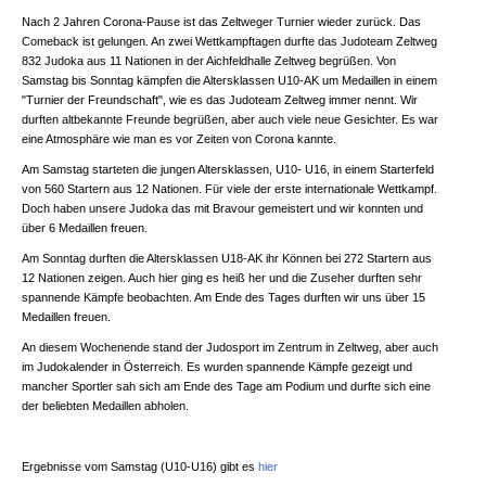
Nach 2 Jahren Corona-Pause ist das Zeltweger Turnier wieder zurück. Das
Comeback ist gelungen. An zwei Wettkampftagen durfte das Judoteam Zeltweg
832 Judoka aus 11 Nationen in der Aichfeldhalle Zeltweg begrüßen. Von
Samstag bis Sonntag kämpfen die Altersklassen U10-AK um Medaillen in einem
"Turnier der Freundschaft", wie es das Judoteam Zeltweg immer nennt. Wir
durften altbekannte Freunde begrüßen, aber auch viele neue Gesichter. Es war
eine Atmosphäre wie man es vor Zeiten von Corona kannte.
Am Samstag starteten die jungen Altersklassen, U10- U16, in einem Starterfeld
von 560 Startern aus 12 Nationen. Für viele der erste internationale Wettkampf.
Doch haben unsere Judoka das mit Bravour gemeistert und wir konnten und
über 6 Medaillen freuen.
Am Sonntag durften die Altersklassen U18-AK ihr Können bei 272 Startern aus
12 Nationen zeigen. Auch hier ging es heiß her und die Zuseher durften sehr
spannende Kämpfe beobachten. Am Ende des Tages durften wir uns über 15
Medaillen freuen.
An diesem Wochenende stand der Judosport im Zentrum in Zeltweg, aber auch
im Judokalender in Österreich. Es wurden spannende Kämpfe gezeigt und
mancher Sportler sah sich am Ende des Tage am Podium und durfte sich eine
der beliebten Medaillen abholen.
Ergebnisse vom Samstag (U10-U16) gibt es
hier