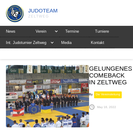
JUDOTEAM
ZELTWEG
News
Verein
Termine
Turniere
Int. Judoturnier Zeltweg
Media
Kontakt
GELUNGENES
COMEBACK
IN ZELTWEG
By
Die Vereinsleitung
May 16, 2022